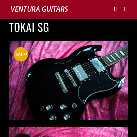
Skip
to
content
TOKAI SG
SALE!