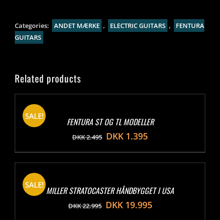
Categories:
ANDET MÆRKE
,
ELECTRIC GUITARS
,
FENTURA
GUITARS
Related products
SALE!
FENTURA ST OG TL MODELLER
DKK
1.395
DKK
2.495
SALE!
MILLER STRATOCASTER HÅNDBYGGET I USA
DKK
19.995
DKK
22.995