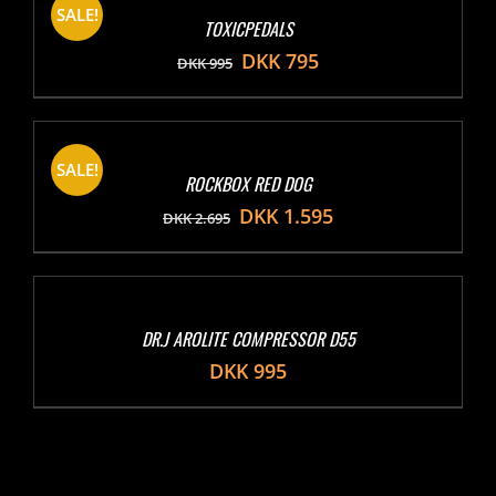
SALE!
TOXICPEDALS
DKK
795
DKK
995
SALE!
ROCKBOX RED DOG
DKK
1.595
DKK
2.695
DR.J AROLITE COMPRESSOR D55
DKK
995