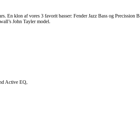
tars. En klon af vores 3 favorit basser: Fender Jazz Bass og Precission
gwall’s John Tayler model.
and Active EQ,