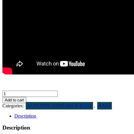
Dingwall
John
Add to cart
Taylor
Categories:
ACOUSTIC GUITARS & BASS
,
BASS
Signature
Bass
Description
quantity
Description