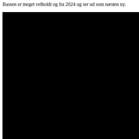
Bassen er meget velholdt og fra 2024 og ser ud som næsten ny.