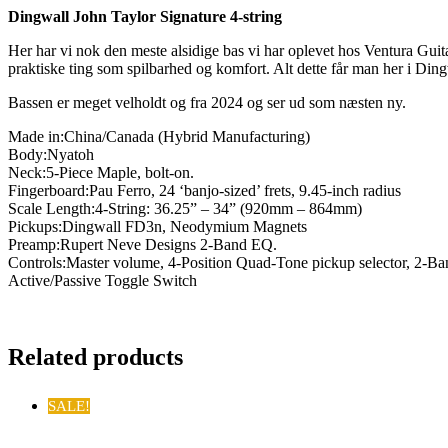
Dingwall John Taylor Signature 4-string
Her har vi nok den meste alsidige bas vi har oplevet hos Ventura Gui
praktiske ting som spilbarhed og komfort. Alt dette får man her i Din
Bassen er meget velholdt og fra 2024 og ser ud som næsten ny.
Made in:China/Canada (Hybrid Manufacturing)
Body:Nyatoh
Neck:5-Piece Maple, bolt-on.
Fingerboard:Pau Ferro, 24 ‘banjo-sized’ frets, 9.45-inch radius
Scale Length:4-String: 36.25” – 34” (920mm – 864mm)
Pickups:Dingwall FD3n, Neodymium Magnets
Preamp:Rupert Neve Designs 2-Band EQ.
Controls:Master volume, 4-Position Quad-Tone pickup selector, 2-B
Active/Passive Toggle Switch
Related products
SALE!