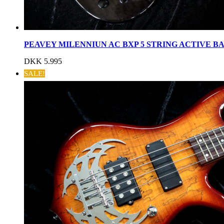
PEAVEY MILENNIUN AC BXP 5 STRING ACTIVE BA
DKK
5.995
SALE!