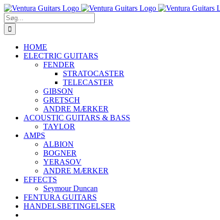
Skip
to
Søg
content
efter:
HOME
ELECTRIC GUITARS
FENDER
STRATOCASTER
TELECASTER
GIBSON
GRETSCH
ANDRE MÆRKER
ACOUSTIC GUITARS & BASS
TAYLOR
AMPS
ALBION
BOGNER
YERASOV
ANDRE MÆRKER
EFFECTS
Seymour Duncan
FENTURA GUITARS
HANDELSBETINGELSER