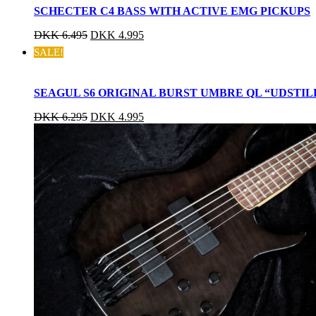
SCHECTER C4 BASS WITH ACTIVE EMG PICKUPS
DKK
6.495
DKK
4.995
SALE!
SEAGUL S6 ORIGINAL BURST UMBRE QL “UDSTI
DKK
6.295
DKK
4.995