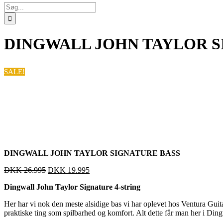
Søg
efter:
DINGWALL JOHN TAYLOR S
SALE!
DINGWALL JOHN TAYLOR SIGNATURE BASS
DKK
26.995
DKK
19.995
Dingwall John Taylor Signature 4-string
Her har vi nok den meste alsidige bas vi har oplevet hos Ventura Gui
praktiske ting som spilbarhed og komfort. Alt dette får man her i Din