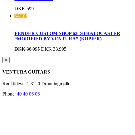
DKK
599
SALE!
FENDER CUSTOM SHOP 63′ STRATOCASTER
“MODIFIED BY VENTURA” (KOPIER)
DKK
36.995
DKK
33.995
Close
×
product
quick
VENTURA GUITARS
view
Rødkildevej 1 3120 Dronningmølle
Phone:
40 40 06 06