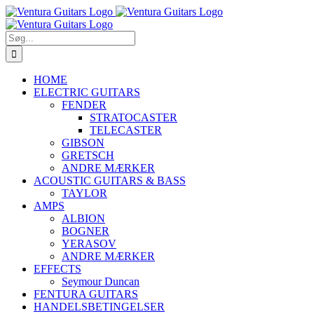
Skip
to
content
Søg
efter:
HOME
ELECTRIC GUITARS
FENDER
STRATOCASTER
TELECASTER
GIBSON
GRETSCH
ANDRE MÆRKER
ACOUSTIC GUITARS & BASS
TAYLOR
AMPS
ALBION
BOGNER
YERASOV
ANDRE MÆRKER
EFFECTS
Seymour Duncan
FENTURA GUITARS
HANDELSBETINGELSER