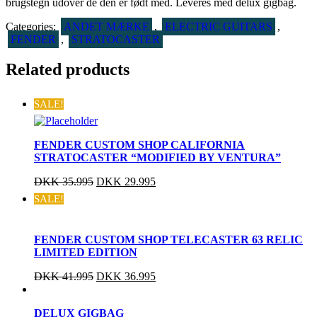
brugstegn udover de den er født med. Leveres med delux gigbag.
Categories:
ANDET MÆRKE
,
ELECTRIC GUITARS
,
FENDER
,
STRATOCASTER
Related products
SALE!
FENDER CUSTOM SHOP CALIFORNIA
STRATOCASTER “MODIFIED BY VENTURA”
DKK
35.995
DKK
29.995
SALE!
FENDER CUSTOM SHOP TELECASTER 63 RELIC
LIMITED EDITION
DKK
41.995
DKK
36.995
DELUX GIGBAG