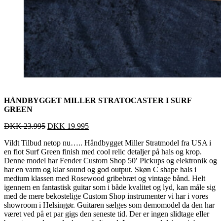
HÅNDBYGGET MILLER STRATOCASTER I SURF
GREEN
DKK
23.995
DKK
19.995
Vildt Tilbud netop nu….. Håndbygget Miller Stratmodel fra USA i
en flot Surf Green finish med cool relic detaljer på hals og krop.
Denne model har Fender Custom Shop 50′ Pickups og elektronik og
har en varm og klar sound og god output. Skøn C shape hals i
medium klassen med Rosewood gribebræt og vintage bånd. Helt
igennem en fantastisk guitar som i både kvalitet og lyd, kan måle sig
med de mere bekostelige Custom Shop instrumenter vi har i vores
showroom i Helsingør. Guitaren sælges som demomodel da den har
været ved på et par gigs den seneste tid. Der er ingen slidtage eller