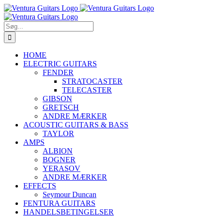
Skip
to
content
Søg
efter:
HOME
ELECTRIC GUITARS
FENDER
STRATOCASTER
TELECASTER
GIBSON
GRETSCH
ANDRE MÆRKER
ACOUSTIC GUITARS & BASS
TAYLOR
AMPS
ALBION
BOGNER
YERASOV
ANDRE MÆRKER
EFFECTS
Seymour Duncan
FENTURA GUITARS
HANDELSBETINGELSER