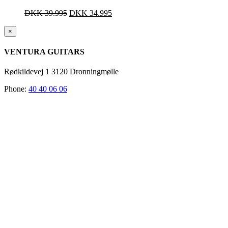
DKK
39.995
DKK
34.995
Close
×
product
quick
VENTURA GUITARS
view
Rødkildevej 1 3120 Dronningmølle
Phone:
40 40 06 06