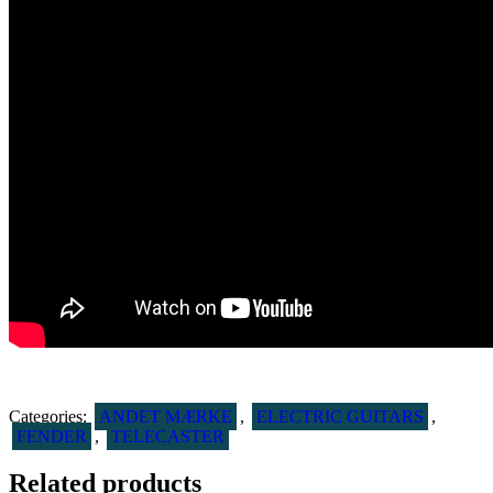
Categories:
ANDET MÆRKE
,
ELECTRIC GUITARS
,
FENDER
,
TELECASTER
Related products