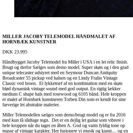
MILLER JACOBY TELEMODEL HÅNDMALET AF
HORNBÆK KUNSTNER
DKK
23.995
Håndbygget Jacoby Telemodel fra Miller i USA i en let relic finish.
Brugt og derfor Sælges som demo model. Super skøn og i den grad
unique telecaster udstyret med en Seymour Duncan Antiquity
Broadcaster 55 pickup ved halsen og en Lindy Fralin Vintage
Classic ved broen. Et lykketræf af en kombination med en skøn
blød dynamisk vintage sound med god output. En rigtig lækker
medium C shape hals med rosewood og 6105 bånd. Hele kroppen
er malet af Hornbæk kunstneren Torben Din som er kendt for sine
farverige let abstrakte malerier.
Miller Telemodellen sælges som demo/brugt model og er fra 2016
med kun få slidtage tegn. Det er en dejlig let guitar som vibrere i
hele kroppen når du tager en åben A. God og varm fyldig tone op
masse af vintage karakter. Her fusionere vi musik og kunst… og en