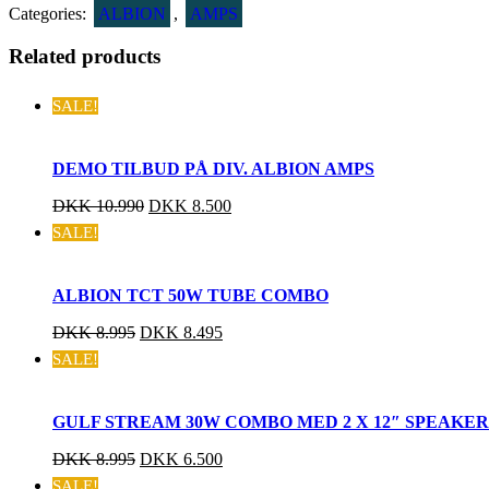
Categories:
ALBION
,
AMPS
Related products
SALE!
DEMO TILBUD PÅ DIV. ALBION AMPS
DKK
10.990
DKK
8.500
SALE!
ALBION TCT 50W TUBE COMBO
DKK
8.995
DKK
8.495
SALE!
GULF STREAM 30W COMBO MED 2 X 12″ SPEAKER
DKK
8.995
DKK
6.500
SALE!