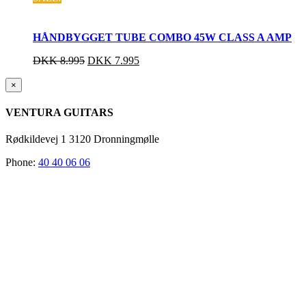
HÅNDBYGGET TUBE COMBO 45W CLASS A AMP
DKK
8.995
DKK
7.995
Close
×
product
quick
VENTURA GUITARS
view
Rødkildevej 1 3120 Dronningmølle
Phone:
40 40 06 06