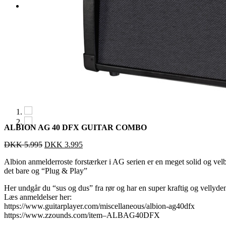


ALBION AG 40 DFX GUITAR COMBO
DKK
5.995
DKK
3.995
Albion anmelderroste forstærker i AG serien er en meget solid og vel
det bare og “Plug & Play”
Her undgår du “sus og dus” fra rør og har en super kraftig og vellyde
Læs anmeldelser her:
https://www.guitarplayer.com/miscellaneous/albion-ag40dfx
https://www.zzounds.com/item–ALBAG40DFX