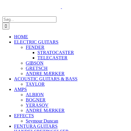
Skip
to
content
Søg
efter:
HOME
ELECTRIC GUITARS
FENDER
STRATOCASTER
TELECASTER
GIBSON
GRETSCH
ANDRE MÆRKER
ACOUSTIC GUITARS & BASS
TAYLOR
AMPS
ALBION
BOGNER
YERASOV
ANDRE MÆRKER
EFFECTS
Seymour Duncan
FENTURA GUITARS