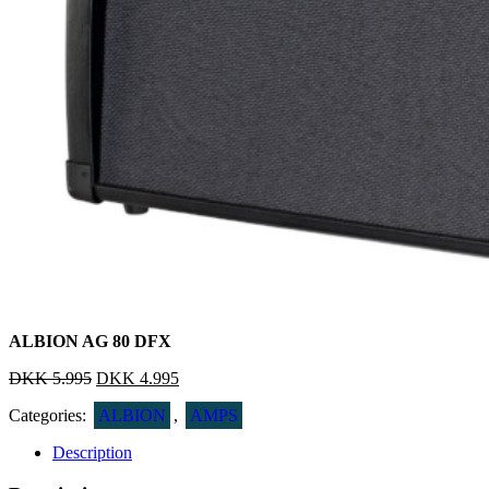
ALBION AG 80 DFX
DKK
5.995
DKK
4.995
Categories:
ALBION
,
AMPS
Description