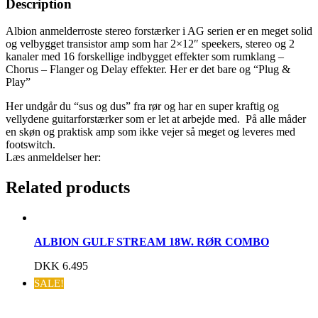
Description
Albion anmelderroste stereo forstærker i AG serien er en meget solid
og velbygget transistor amp som har 2×12″ speekers, stereo og 2
kanaler med 16 forskellige indbygget effekter som rumklang –
Chorus – Flanger og Delay effekter. Her er det bare og “Plug &
Play”
Her undgår du “sus og dus” fra rør og har en super kraftig og
vellydene guitarforstærker som er let at arbejde med. På alle måder
en skøn og praktisk amp som ikke vejer så meget og leveres med
footswitch.
Læs anmeldelser her:
Related products
ALBION GULF STREAM 18W. RØR COMBO
DKK
6.495
SALE!