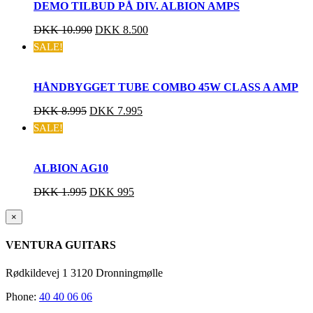
DEMO TILBUD PÅ DIV. ALBION AMPS
DKK
10.990
DKK
8.500
SALE!
HÅNDBYGGET TUBE COMBO 45W CLASS A AMP
DKK
8.995
DKK
7.995
SALE!
ALBION AG10
DKK
1.995
DKK
995
Close
×
product
quick
VENTURA GUITARS
view
Rødkildevej 1 3120 Dronningmølle
Phone:
40 40 06 06