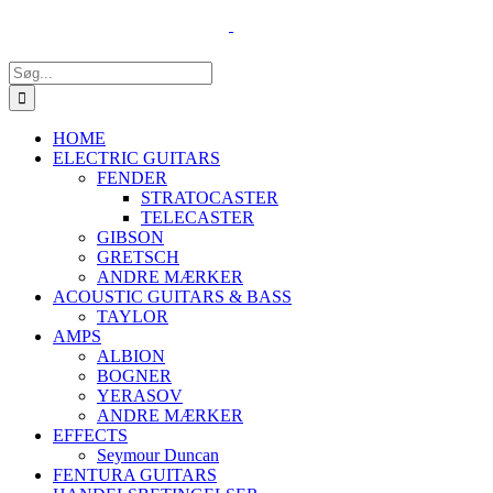
Skip
to
content
Søg
efter:
HOME
ELECTRIC GUITARS
FENDER
STRATOCASTER
TELECASTER
GIBSON
GRETSCH
ANDRE MÆRKER
ACOUSTIC GUITARS & BASS
TAYLOR
AMPS
ALBION
BOGNER
YERASOV
ANDRE MÆRKER
EFFECTS
Seymour Duncan
FENTURA GUITARS