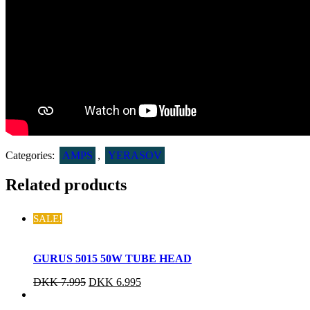
Categories:
AMPS
,
YERASOV
Related products
SALE!
GURUS 5015 50W TUBE HEAD
DKK
7.995
DKK
6.995