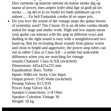
Den varmeste og klareste rørtone du kunne tænke dig og
masse af power, men ampen lyder altså lige så godt på lav
styrke…. og det er jo en fordel for både publikum og evt.
naboer…. En helt Fantastisk combo til en super pris.
Do you love the sound of the vintage amps the guitar heroes
of yesterday used? The Classic 45 is an all tube combo ideally
suited for stage and studio work. High and low inputs mean
your guitar can interact with the amp in different ways and
dialling in the right sound is easy with a straightforward two
band eq. But for recreating those sounds from glassy warm
and clean to bright and aggressive, the power amp tubes can
run in either Class or Class AB – a subtle but noticeable
difference when you are searching for vintage
sounds.Channels: Class A/AB (switched)
Dimensions: 445x425x255 mm
Equalization: Bass, Treble
Inputs: Hi&Low Jacks, Line Input
Output power: 15/45 Watts (switched)
Preamp Valves: ECC83S
Power Amp Valves: 6L6
Speaker Connections: 1×8 Ohm
Speaker: Celestion Vintage 30
Weight: 18 kg