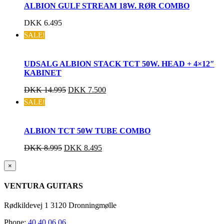
ALBION GULF STREAM 18W. RØR COMBO
DKK
6.495
SALE!
UDSALG ALBION STACK TCT 50W. HEAD + 4×12″
KABINET
DKK
14.995
DKK
7.500
SALE!
ALBION TCT 50W TUBE COMBO
DKK
8.995
DKK
8.495
Close
×
product
quick
VENTURA GUITARS
view
Rødkildevej 1 3120 Dronningmølle
Phone:
40 40 06 06