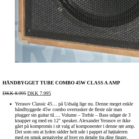
HÅNDBYGGET TUBE COMBO 45W CLASS A AMP
DKK
8.995
DKK
7.995
Yerasov Classic 45… på Udsalg lige nu. Denne meget enkle
håndbyggede 45w combo overrasker de fleste når man
plugger sin guitar til…. Volume – Treble – Bass udgør de 3
knapper og med en 12″ speaker. Alexander Yerasov er ikke
gået på kompromis i sit valg af komponenter i denne rør amp.
Det som om at lyden sidder helt ude i pappet af højtaleren
med en smuk gengivelse af hver en detalje fra dine fingre.