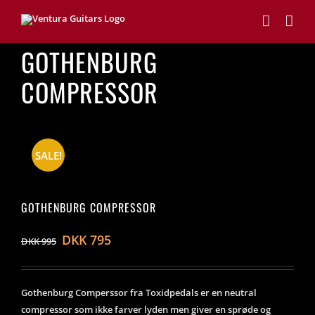
Skip
to
content
GOTHENBURG
COMPRESSOR
SALE!
GOTHENBURG COMPRESSOR
DKK
795
DKK
995
Gothenburg Comperssor fra Toxidpedals er en neutral
compressor som ikke farver lyden men giver en sprøde og