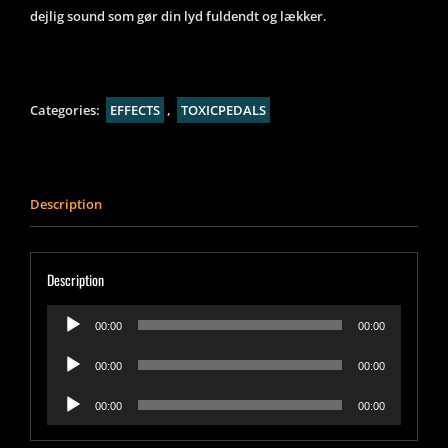
dejlig sound som gør din lyd fuldendt og lækker.
Categories:
EFFECTS
,
TOXICPEDALS
Description
Description
Lydafspiller
00:00
00:00
Lydafspiller
00:00
00:00
Lydafspiller
00:00
00:00