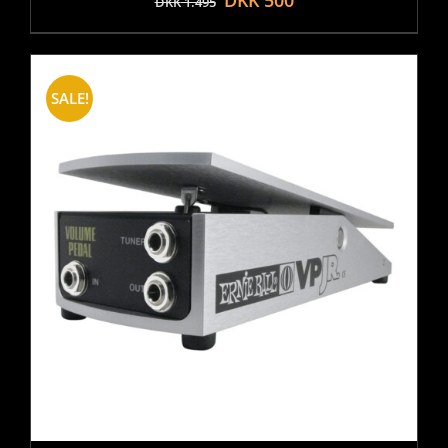
DKK
1.495
SALE!