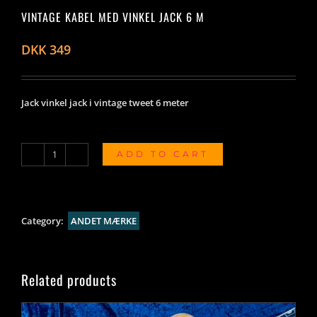
VINTAGE KABEL MED VINKEL JACK 6 M
DKK
349
Jack vinkel jack i vintage tweet 6 meter
ADD TO CART
Vintage
kabel
med
vinkel
Category:
ANDET MÆRKE
jack
6
m
Related products
quantity